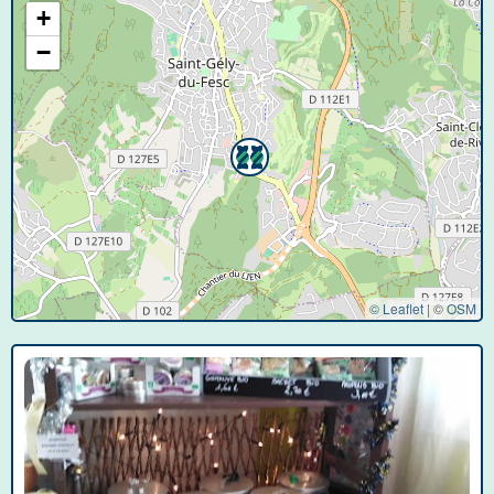
+
−
© Leaflet
|
©
OSM