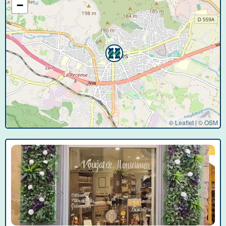
−
© Leaflet
|
©
OSM